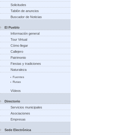
Solicitudes
Tablón de anuncios
Buscador de Noticias
El Pueblo
Información general
Tour Virtual
Cómo llegar
Callejero
Patrimonio
Fiestas y tradiciones
Naturaleza
Fuentes
Rutas
Vídeos
Directorio
Servicios municipales
Asociaciones
Empresas
Sede Electrónica