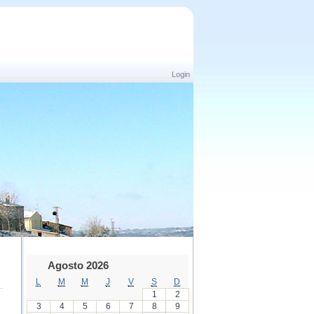
Login
Agosto 2026
L
M
M
J
V
S
D
1
2
3
4
5
6
7
8
9