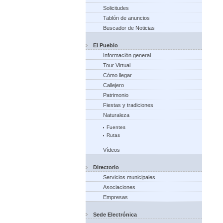
Solicitudes
Tablón de anuncios
Buscador de Noticias
El Pueblo
Información general
Tour Virtual
Cómo llegar
Callejero
Patrimonio
Fiestas y tradiciones
Naturaleza
Fuentes
Rutas
Vídeos
Directorio
Servicios municipales
Asociaciones
Empresas
Sede Electrónica