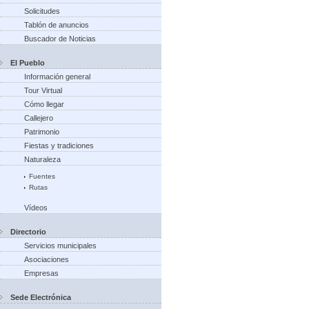
Solicitudes
Tablón de anuncios
Buscador de Noticias
El Pueblo
Información general
Tour Virtual
Cómo llegar
Callejero
Patrimonio
Fiestas y tradiciones
Naturaleza
Fuentes
Rutas
Vídeos
Directorio
Servicios municipales
Asociaciones
Empresas
Sede Electrónica