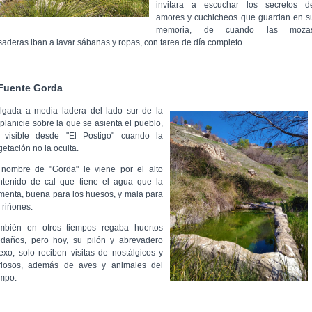
invitara a escuchar los secretos d
amores y cuchicheos que guardan en s
memoria, de cuando las moza
saderas iban a lavar sábanas y ropas, con tarea de día completo.
Fuente Gorda
lgada a media ladera del lado sur de la
tiplanicie sobre la que se
asienta el pueblo,
 visible desde "El Postigo" cuando la
getación no la
oculta.
 nombre de "Gorda" le viene por el alto
ntenido de cal que tiene el
agua que la
imenta, buena para los huesos, y mala para
 riñones.
mbién en otros tiempos regaba huertos
edaños, pero hoy, su pilón y
abrevadero
exo, solo reciben visitas de nostálgicos y
riosos, además
de aves y animales del
mpo.