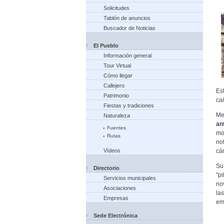
Solicitudes
Tablón de anuncios
Buscador de Noticias
El Pueblo
Información general
Tour Virtual
Cómo llegar
Callejero
Es
Patrimonio
ca
Fiestas y tradiciones
Me
Naturaleza
an
Fuentes
mo
Rutas
no
cán
Vídeos
Su
Directorio
"p
Servicios municipales
no
Asociaciones
la
Empresas
em
Sede Electrónica