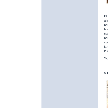
El
al
be
la
cu
ho
cu
la
la
Sí
≈ 