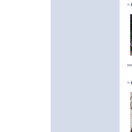
≈
ne
≈