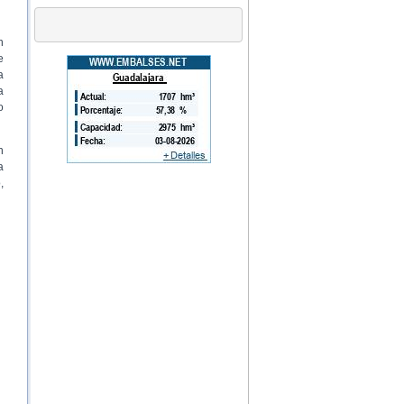
n
e
a
a
o
n
a
,