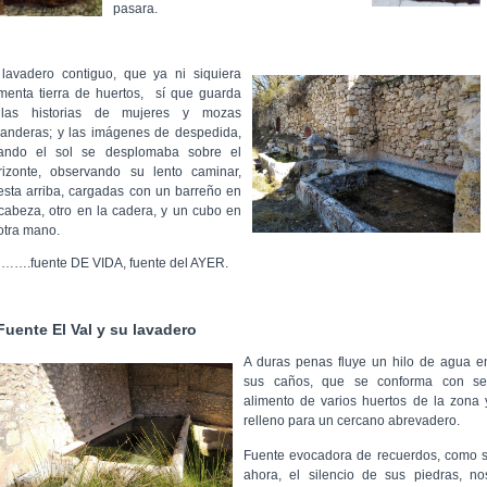
pasara.
 lavadero contiguo, que ya ni siquiera
imenta tierra de huertos,
sí que guarda
llas historias de mujeres y mozas
vanderas; y las imágenes de despedida,
ando el sol se desplomaba sobre el
rizonte, observando su lento caminar,
esta arriba, cargadas con un barreño en
 cabeza, otro en la cadera, y un cubo en
 otra mano.
, …….fuente DE VIDA, fuente del AYER.
Fuente
El Val y su lavadero
A duras
penas fluye u
n hilo de agua e
sus c
años, que se conforma con se
alimento de varios huertos de la zona 
relleno para un cercano abrevadero.
Fuente evocadora de recuerdos, como s
ahora, el silencio de sus piedras, no