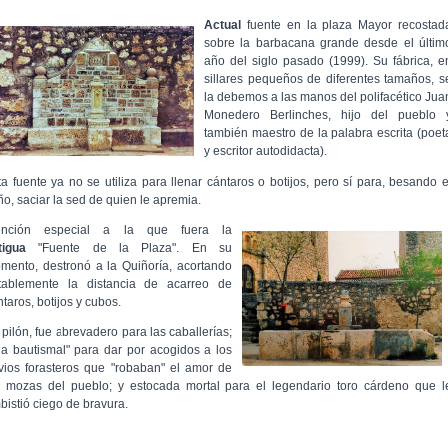
Actual
fuente en la plaza Mayor recostad
sobre la barbacana grande desde el últim
año del siglo pasado (1999). Su fábrica, e
sillares pequeños de diferentes tamaños, s
la debemos a las manos del polifacético Jua
Monedero Berlinches, hijo del pueblo
también maestro de la palabra escrita (poet
y escritor autodidacta).
ta fuente ya no se utiliza para llenar cántaros o botijos, pero sí para, besando e
ño, saciar la sed de quien le apremia.
nción especial a la que fuera la
tigua
"Fuente de la Plaza". En su
mento, destronó a la Quiñoría, acortando
tablemente la distancia de acarreo de
taros, botijos y cubos.
 pilón, fue abrevadero para las caballerías;
ila bautismal" para dar por acogidos a los
vios forasteros que "robaban" el amor de
s mozas del pueblo; y estocada mortal para el legendario toro cárdeno que l
bistió ciego de bravura.