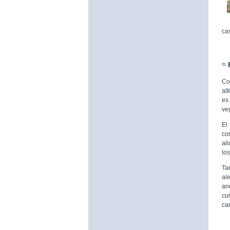
ca
≈
Co
al
es
ve
El
co
al
los
Ta
al
an
cu
ca