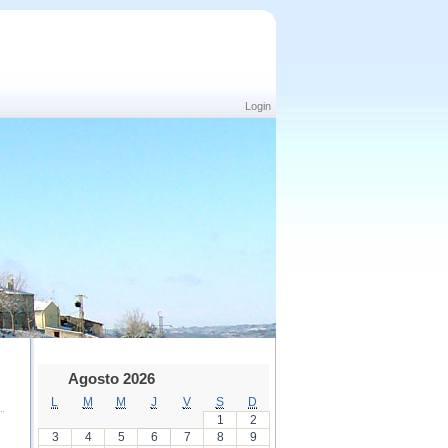
Login
Agosto 2026
L
M
M
J
V
S
D
1
2
3
4
5
6
7
8
9