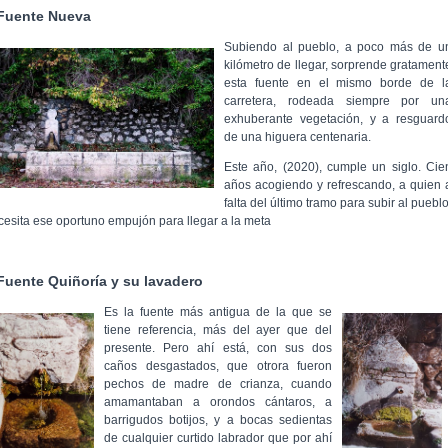
Fuente Nueva
Subiendo al pueblo, a poco más de u
kilómetro de llegar, sorprende gratament
esta fuente en el mismo borde de l
carretera, rodeada siempre por un
exhuberante vegetación, y a resguard
de una higuera centenaria.
Este año, (2020), cumple un siglo. Cie
años acogiendo y refrescando, a quien 
falta del último tramo para subir al pueblo
cesita ese oportuno empujón para llegar a la meta
Fuente Quiñoría y su lavadero
Es la fuente más antigua de la que se
tiene referencia, más del ayer que del
presente. Pero ahí está, con sus dos
caños desgastados, que otrora fueron
pechos de madre de crianza, cuando
amamantaban a orondos cántaros, a
barrigudos botijos, y a bocas sedientas
de cualquier curtido labrador que por ahí