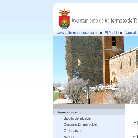
www.valfermosodetajuna.es
El Pueblo
Naturale
Ayuntamiento
Saludo del alcalde
F
Corporación municipal
Ordenanzas
≈
Bandos