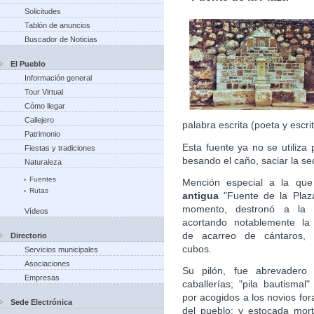
Solicitudes
Tablón de anuncios
Buscador de Noticias
El Pueblo
Información general
Tour Virtual
Cómo llegar
Callejero
palabra escrita (poeta y escri
Patrimonio
Esta fuente ya no se utiliza 
Fiestas y tradiciones
besando el caño, saciar la s
Naturaleza
Fuentes
Mención especial a la que
Rutas
antigua
"Fuente de la Plaz
momento, destronó a la Q
Vídeos
acortando notablemente la 
de acarreo de cántaros, b
Directorio
cubos.
Servicios municipales
Asociaciones
Su pilón, fue abrevadero 
Empresas
caballerías; "pila bautismal
por acogidos a los novios fo
Sede Electrónica
del pueblo; y estocada mort