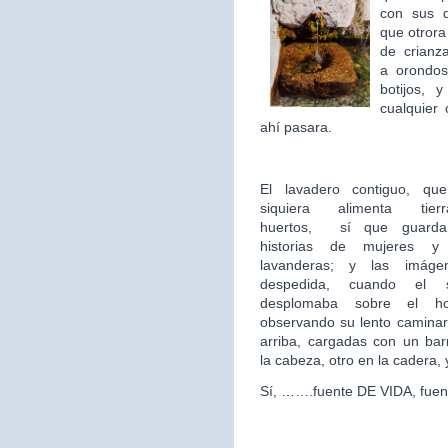
con sus 
que otror
de crian
a orondos
botijos, 
cualquier 
ahí pasara.
El lavadero contiguo, qu
siquiera alimenta tie
huertos,
sí que guarda 
historias de mujeres y
lavanderas; y las imág
despedida, cuando el 
desplomaba sobre el hor
observando su lento caminar
arriba, cargadas con un ba
la cabeza, otro en la cadera,
Sí, …….fuente DE VIDA, fuen