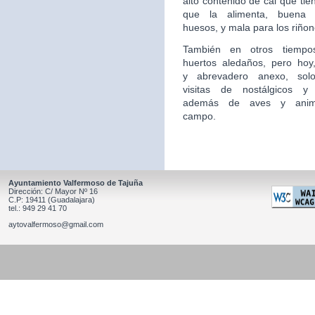
alto contenido de cal que tie
que la alimenta, buena 
huesos, y mala para los riñon
También en otros tiempo
huertos aledaños, pero hoy,
y
abrevadero anexo, sol
visitas de nostálgicos y 
además
de aves y anim
campo.
Ayuntamiento Valfermoso de Tajuña
Dirección: C/ Mayor Nº 16
C.P: 19411 (Guadalajara)
tel.: 949 29 41 70
aytovalfermoso@gmail.com