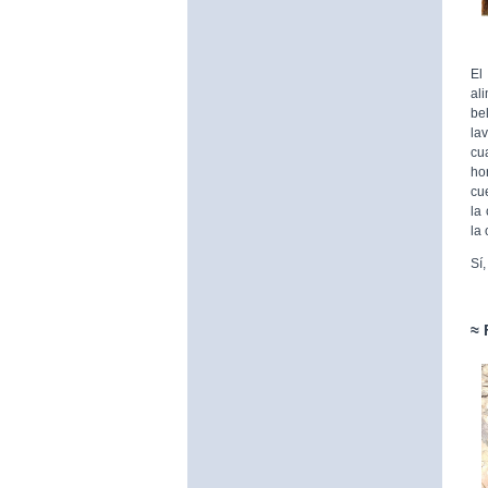
El
al
be
la
cu
ho
cu
la
la
Sí
≈ 