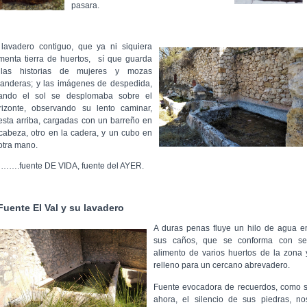
pasara.
 lavadero contiguo, que ya ni siquiera
imenta tierra de huertos,
sí que guarda
llas historias de mujeres y mozas
vanderas; y las imágenes de despedida,
ando el sol se desplomaba sobre el
rizonte, observando su lento caminar,
esta arriba, cargadas con un barreño en
 cabeza, otro en la cadera, y un cubo en
 otra mano.
, …….fuente DE VIDA, fuente del AYER.
Fuente
El Val y su lavadero
A duras
penas fluye u
n hilo de agua e
sus c
años, que se conforma con se
alimento de varios huertos de la zona 
relleno para un cercano abrevadero.
Fuente evocadora de recuerdos, como s
ahora, el silencio de sus piedras, no