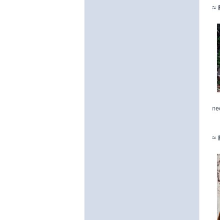
≈
ne
≈