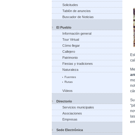
Solicitudes
Tablón de anuncios
Buscador de Noticias
El Pueblo
Información general
Tour Virtual
Cómo llegar
Callejero
Es
Patrimonio
ca
Fiestas y tradiciones
Me
Naturaleza
an
Fuentes
mo
Rutas
no
cán
Vídeos
Su
Directorio
"p
Servicios municipales
no
Asociaciones
la
Empresas
em
Sede Electrónica