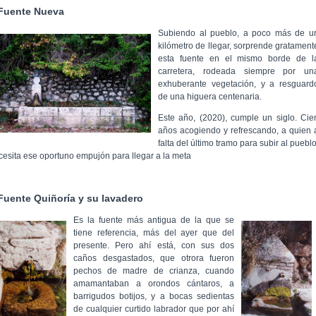
Fuente Nueva
Subiendo al pueblo, a poco más de u
kilómetro de llegar, sorprende gratament
esta fuente en el mismo borde de l
carretera, rodeada siempre por un
exhuberante vegetación, y a resguard
de una higuera centenaria.
Este año, (2020), cumple un siglo. Cie
años acogiendo y refrescando, a quien 
falta del último tramo para subir al pueblo
cesita ese oportuno empujón para llegar a la meta
Fuente Quiñoría y su lavadero
Es la fuente más antigua de la que se
tiene referencia, más del ayer que del
presente. Pero ahí está, con sus dos
caños desgastados, que otrora fueron
pechos de madre de crianza, cuando
amamantaban a orondos cántaros, a
barrigudos botijos, y a bocas sedientas
de cualquier curtido labrador que por ahí