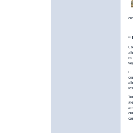
ca
≈
Co
al
es
ve
El
co
al
los
Ta
al
an
cu
ca