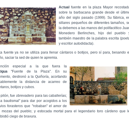
Actual
fuente en la plaza Mayor recostad
sobre la barbacana grande desde el últim
año del siglo pasado (1999). Su fábrica, e
sillares pequeños de diferentes tamaños, s
la debemos a las manos del polifacético Jua
Monedero Berlinches, hijo del pueblo
también maestro de la palabra escrita (poet
y escritor autodidacta).
ta fuente ya no se utiliza para llenar cántaros o botijos, pero sí para, besando e
ño, saciar la sed de quien le apremia.
nción especial a la que fuera la
tigua
"Fuente de la Plaza". En su
mento, destronó a la Quiñoría, acortando
tablemente la distancia de acarreo de
taros, botijos y cubos.
 pilón, fue abrevadero para las caballerías;
ila bautismal" para dar por acogidos a los
vios forasteros que "robaban" el amor de
s mozas del pueblo; y estocada mortal para el legendario toro cárdeno que l
bistió ciego de bravura.