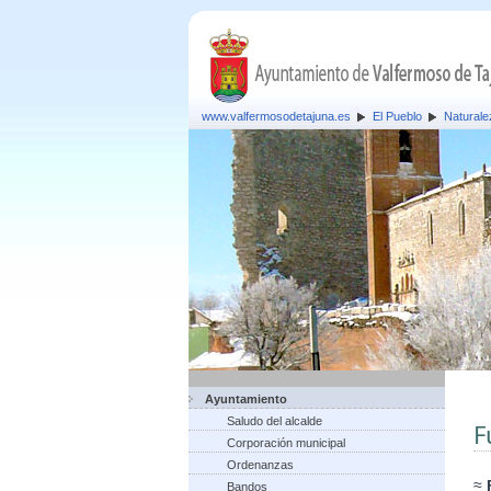
www.valfermosodetajuna.es
El Pueblo
Naturale
Ayuntamiento
Saludo del alcalde
F
Corporación municipal
Ordenanzas
≈
Bandos