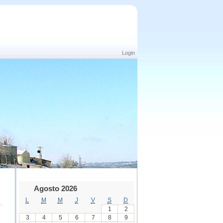
Login
Agosto 2026
L
M
M
J
V
S
D
1
2
3
4
5
6
7
8
9