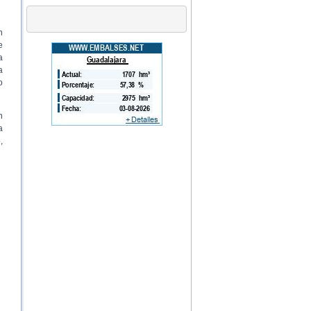
n
e
a
a
o
n
a
,