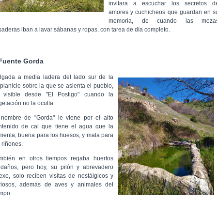
invitara a escuchar los secretos d
amores y cuchicheos que guardan en s
memoria, de cuando las moza
saderas iban a lavar sábanas y ropas, con tarea de día completo.
Fuente Gorda
lgada a media ladera del lado sur de la
tiplanicie sobre la que se
asienta el pueblo,
 visible desde "El Postigo" cuando la
getación no la
oculta.
 nombre de "Gorda" le viene por el alto
ntenido de cal que tiene el
agua que la
imenta, buena para los huesos, y mala para
 riñones.
mbién en otros tiempos regaba huertos
edaños, pero hoy, su pilón y
abrevadero
exo, solo reciben visitas de nostálgicos y
riosos, además
de aves y animales del
mpo.