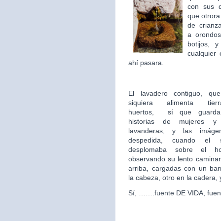
con sus 
que otror
de crian
a orondos
botijos, 
cualquier 
ahí pasara.
El lavadero contiguo, qu
siquiera alimenta tie
huertos,
sí que guarda 
historias de mujeres y
lavanderas; y las imág
despedida, cuando el 
desplomaba sobre el hor
observando su lento caminar
arriba, cargadas con un ba
la cabeza, otro en la cadera,
Sí, …….fuente DE VIDA, fuen