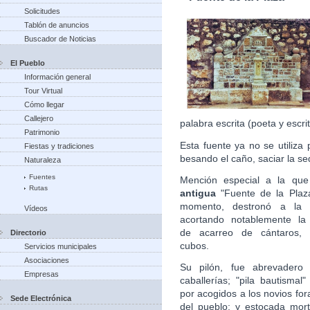
Solicitudes
Tablón de anuncios
Buscador de Noticias
El Pueblo
Información general
Tour Virtual
Cómo llegar
Callejero
palabra escrita (poeta y escri
Patrimonio
Esta fuente ya no se utiliza 
Fiestas y tradiciones
besando el caño, saciar la s
Naturaleza
Fuentes
Mención especial a la que
Rutas
antigua
"Fuente de la Plaz
momento, destronó a la Q
Vídeos
acortando notablemente la 
de acarreo de cántaros, b
Directorio
cubos.
Servicios municipales
Asociaciones
Su pilón, fue abrevadero 
Empresas
caballerías; "pila bautismal
por acogidos a los novios fo
Sede Electrónica
del pueblo; y estocada mort