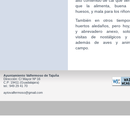
alto contenido de cal que tie
que la alimenta, buena 
huesos, y mala para los riñon
También en otros tiempo
huertos aledaños, pero hoy,
y
abrevadero anexo, sol
visitas de nostálgicos y 
además
de aves y anim
campo.
Ayuntamiento Valfermoso de Tajuña
Dirección: C/ Mayor Nº 16
C.P: 19411 (Guadalajara)
tel.: 949 29 41 70
aytovalfermoso@gmail.com