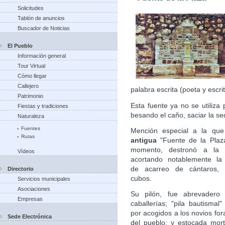
Solicitudes
Tablón de anuncios
Buscador de Noticias
El Pueblo
Información general
Tour Virtual
Cómo llegar
Callejero
palabra escrita (poeta y escri
Patrimonio
Esta fuente ya no se utiliza 
Fiestas y tradiciones
besando el caño, saciar la s
Naturaleza
Fuentes
Mención especial a la que
Rutas
antigua
"Fuente de la Plaz
momento, destronó a la Q
Vídeos
acortando notablemente la 
de acarreo de cántaros, b
Directorio
cubos.
Servicios municipales
Asociaciones
Su pilón, fue abrevadero 
Empresas
caballerías; "pila bautismal
por acogidos a los novios fo
Sede Electrónica
del pueblo; y estocada mort