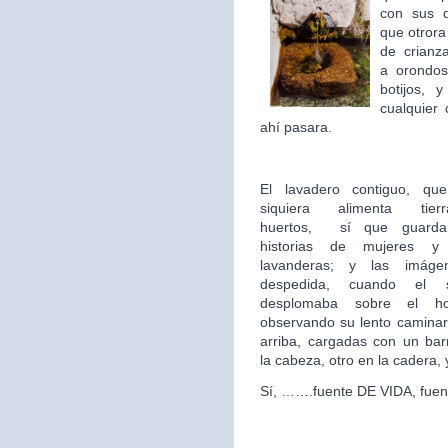
con sus 
que otror
de crian
a orondos
botijos, 
cualquier 
ahí pasara.
El lavadero contiguo, qu
siquiera alimenta tie
huertos,
sí que guarda 
historias de mujeres y
lavanderas; y las imág
despedida, cuando el 
desplomaba sobre el hor
observando su lento caminar
arriba, cargadas con un ba
la cabeza, otro en la cadera,
Sí, …….fuente DE VIDA, fuen