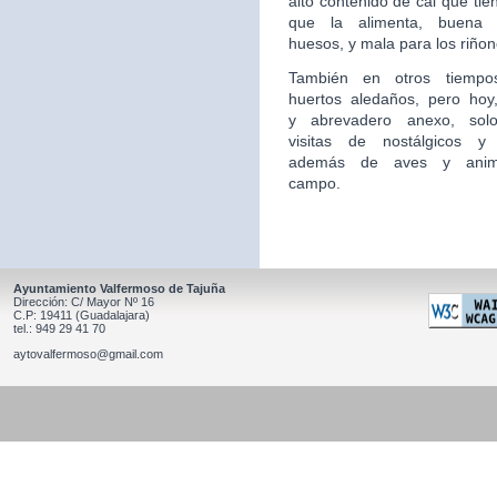
alto contenido de cal que tie
que la alimenta, buena 
huesos, y mala para los riñon
También en otros tiempo
huertos aledaños, pero hoy,
y
abrevadero anexo, sol
visitas de nostálgicos y 
además
de aves y anim
campo.
Ayuntamiento Valfermoso de Tajuña
Dirección: C/ Mayor Nº 16
C.P: 19411 (Guadalajara)
tel.: 949 29 41 70
aytovalfermoso@gmail.com