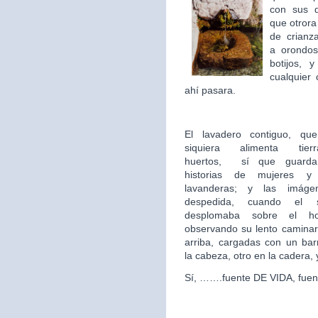
con sus 
que otror
de crian
a orondos
botijos, 
cualquier 
ahí pasara.
El lavadero contiguo, qu
siquiera alimenta tie
huertos,
sí que guarda 
historias de mujeres y
lavanderas; y las imág
despedida, cuando el 
desplomaba sobre el hor
observando su lento caminar
arriba, cargadas con un ba
la cabeza, otro en la cadera,
Sí, …….fuente DE VIDA, fuen