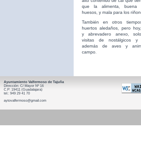
alto contenido de cal que tie
que la alimenta, buena 
huesos, y mala para los riñon
También en otros tiempo
huertos aledaños, pero hoy,
y
abrevadero anexo, sol
visitas de nostálgicos y 
además
de aves y anim
campo.
Ayuntamiento Valfermoso de Tajuña
Dirección: C/ Mayor Nº 16
C.P: 19411 (Guadalajara)
tel.: 949 29 41 70
aytovalfermoso@gmail.com