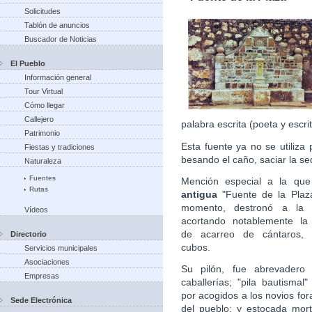
Solicitudes
Tablón de anuncios
Buscador de Noticias
El Pueblo
Información general
Tour Virtual
Cómo llegar
Callejero
palabra escrita (poeta y escri
Patrimonio
Esta fuente ya no se utiliza 
Fiestas y tradiciones
besando el caño, saciar la s
Naturaleza
Fuentes
Mención especial a la que
Rutas
antigua
"Fuente de la Plaz
momento, destronó a la Q
Vídeos
acortando notablemente la 
de acarreo de cántaros, b
Directorio
cubos.
Servicios municipales
Asociaciones
Su pilón, fue abrevadero 
Empresas
caballerías; "pila bautismal
por acogidos a los novios fo
Sede Electrónica
del pueblo; y estocada mort