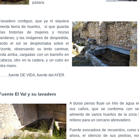
pasara.
 lavadero contiguo, que ya ni siquiera
imenta tierra de huertos,
sí que guarda
llas historias de mujeres y mozas
vanderas; y las imágenes de despedida,
ando el sol se desplomaba sobre el
rizonte, observando su lento caminar,
esta arriba, cargadas con un barreño en
 cabeza, otro en la cadera, y un cubo en
 otra mano.
, …….fuente DE VIDA, fuente del AYER.
Fuente
El Val y su lavadero
A duras
penas fluye u
n hilo de agua e
sus c
años, que se conforma con se
alimento de varios huertos de la zona 
relleno para un cercano abrevadero.
Fuente evocadora de recuerdos, como s
ahora, el silencio de sus piedras, no