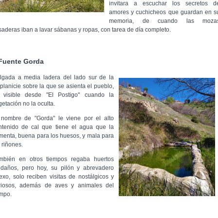
invitara a escuchar los secretos d
amores y cuchicheos que guardan en s
memoria, de cuando las moza
saderas iban a lavar sábanas y ropas, con tarea de día completo.
Fuente Gorda
lgada a media ladera del lado sur de la
tiplanicie sobre la que se
asienta el pueblo,
 visible desde "El Postigo" cuando la
getación no la
oculta.
 nombre de "Gorda" le viene por el alto
ntenido de cal que tiene el
agua que la
imenta, buena para los huesos, y mala para
 riñones.
mbién en otros tiempos regaba huertos
edaños, pero hoy, su pilón y
abrevadero
exo, solo reciben visitas de nostálgicos y
riosos, además
de aves y animales del
mpo.