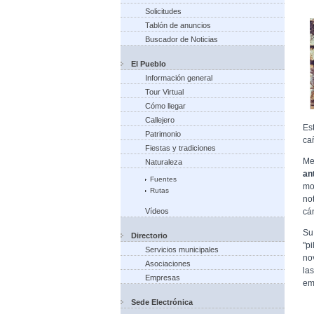
Solicitudes
Tablón de anuncios
Buscador de Noticias
El Pueblo
Información general
Tour Virtual
Cómo llegar
Callejero
Es
Patrimonio
ca
Fiestas y tradiciones
Me
Naturaleza
an
Fuentes
mo
Rutas
no
cán
Vídeos
Su
Directorio
"p
Servicios municipales
no
Asociaciones
la
Empresas
em
Sede Electrónica