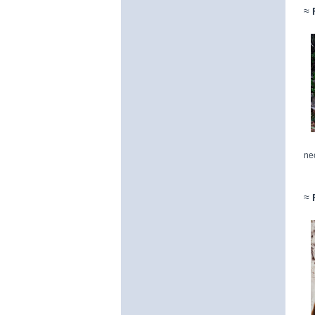
≈
ne
≈