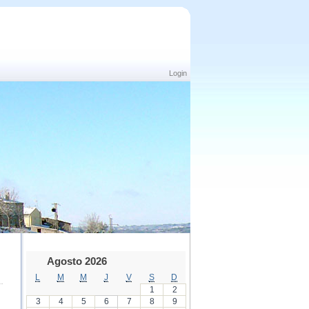
Login
Agosto 2026
L
M
M
J
V
S
D
1
2
3
4
5
6
7
8
9