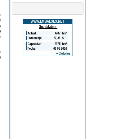
n
e
a
a
o
n
a
,