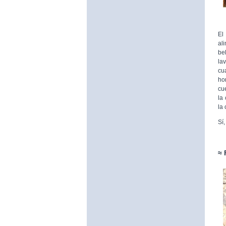
El
al
be
la
cu
ho
cu
la
la
Sí
≈ 