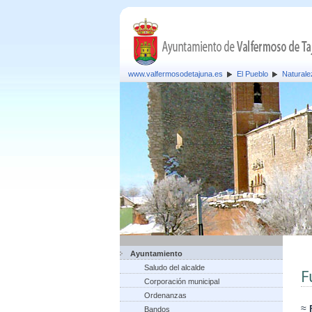
www.valfermosodetajuna.es
El Pueblo
Naturale
Ayuntamiento
Saludo del alcalde
F
Corporación municipal
Ordenanzas
≈
Bandos