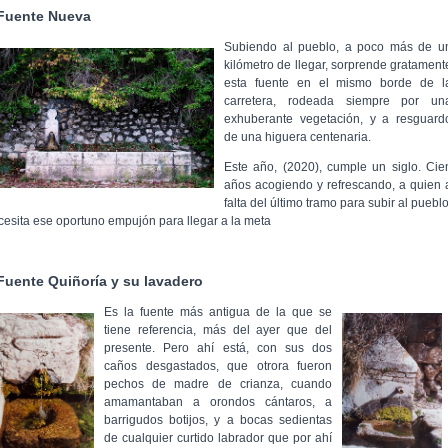
Fuente Nueva
Subiendo al pueblo, a poco más de u
kilómetro de llegar, sorprende gratament
esta fuente en el mismo borde de l
carretera, rodeada siempre por un
exhuberante vegetación, y a resguard
de una higuera centenaria.
Este año, (2020), cumple un siglo. Cie
años acogiendo y refrescando, a quien 
falta del último tramo para subir al pueblo
cesita ese oportuno empujón para llegar a la meta
Fuente Quiñoría y su lavadero
Es la fuente más antigua de la que se
tiene referencia, más del ayer que del
presente. Pero ahí está, con sus dos
caños desgastados, que otrora fueron
pechos de madre de crianza, cuando
amamantaban a orondos cántaros, a
barrigudos botijos, y a bocas sedientas
de cualquier curtido labrador que por ahí