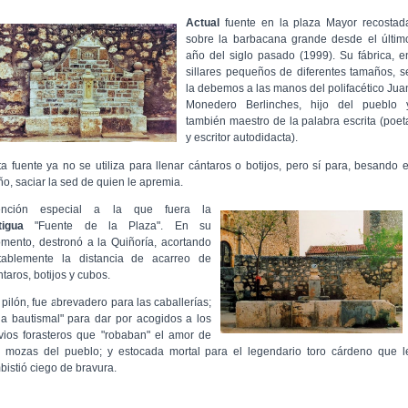
Actual
fuente en la plaza Mayor recostad
sobre la barbacana grande desde el últim
año del siglo pasado (1999). Su fábrica, e
sillares pequeños de diferentes tamaños, s
la debemos a las manos del polifacético Jua
Monedero Berlinches, hijo del pueblo
también maestro de la palabra escrita (poet
y escritor autodidacta).
ta fuente ya no se utiliza para llenar cántaros o botijos, pero sí para, besando e
ño, saciar la sed de quien le apremia.
nción especial a la que fuera la
tigua
"Fuente de la Plaza". En su
mento, destronó a la Quiñoría, acortando
tablemente la distancia de acarreo de
taros, botijos y cubos.
 pilón, fue abrevadero para las caballerías;
ila bautismal" para dar por acogidos a los
vios forasteros que "robaban" el amor de
s mozas del pueblo; y estocada mortal para el legendario toro cárdeno que l
bistió ciego de bravura.