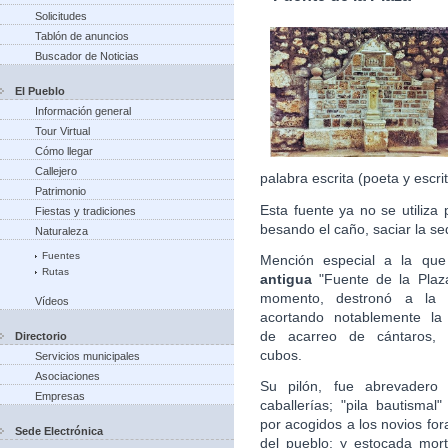
Solicitudes
Tablón de anuncios
Buscador de Noticias
El Pueblo
Información general
Tour Virtual
Cómo llegar
Callejero
palabra escrita (poeta y escri
Patrimonio
Esta fuente ya no se utiliza 
Fiestas y tradiciones
besando el caño, saciar la s
Naturaleza
Fuentes
Mención especial a la que
Rutas
antigua
"Fuente de la Plaz
momento, destronó a la Q
Vídeos
acortando notablemente la 
de acarreo de cántaros, b
Directorio
cubos.
Servicios municipales
Asociaciones
Su pilón, fue abrevadero 
Empresas
caballerías; "pila bautismal
por acogidos a los novios fo
Sede Electrónica
del pueblo; y estocada mort