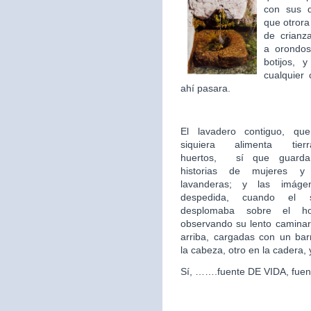
con sus 
que otror
de crian
a orondos
botijos, 
cualquier 
ahí pasara.
El lavadero contiguo, qu
siquiera alimenta tie
huertos,
sí que guarda 
historias de mujeres y
lavanderas; y las imág
despedida, cuando el 
desplomaba sobre el hor
observando su lento caminar
arriba, cargadas con un ba
la cabeza, otro en la cadera,
Sí, …….fuente DE VIDA, fuen