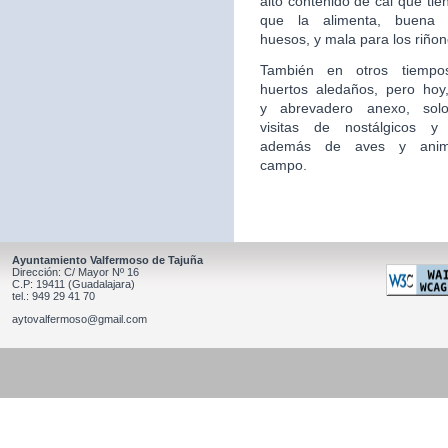
alto contenido de cal que tie
que la alimenta, buena 
huesos, y mala para los riñon
También en otros tiempo
huertos aledaños, pero hoy,
y
abrevadero anexo, sol
visitas de nostálgicos y 
además
de aves y anim
campo.
Ayuntamiento Valfermoso de Tajuña
Dirección: C/ Mayor Nº 16
C.P: 19411 (Guadalajara)
tel.: 949 29 41 70
aytovalfermoso@gmail.com