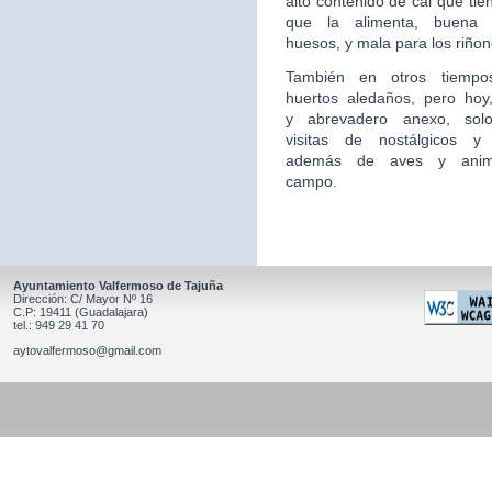
alto contenido de cal que tie
que la alimenta, buena 
huesos, y mala para los riñon
También en otros tiempo
huertos aledaños, pero hoy,
y
abrevadero anexo, sol
visitas de nostálgicos y 
además
de aves y anim
campo.
Ayuntamiento Valfermoso de Tajuña
Dirección: C/ Mayor Nº 16
C.P: 19411 (Guadalajara)
tel.: 949 29 41 70
aytovalfermoso@gmail.com