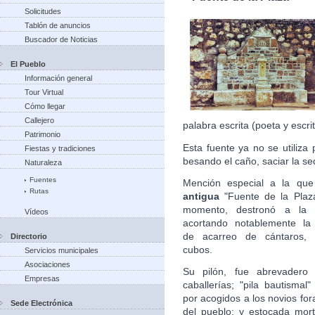
Solicitudes
Tablón de anuncios
Buscador de Noticias
El Pueblo
Información general
Tour Virtual
Cómo llegar
Callejero
palabra escrita (poeta y escri
Patrimonio
Esta fuente ya no se utiliza 
Fiestas y tradiciones
besando el caño, saciar la s
Naturaleza
Fuentes
Mención especial a la que
Rutas
antigua
"Fuente de la Plaz
momento, destronó a la Q
Vídeos
acortando notablemente la 
de acarreo de cántaros, b
Directorio
cubos.
Servicios municipales
Asociaciones
Su pilón, fue abrevadero 
Empresas
caballerías; "pila bautismal
por acogidos a los novios fo
Sede Electrónica
del pueblo; y estocada mort