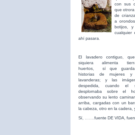
con sus 
que otror
de crian
a orondos
botijos, 
cualquier 
ahí pasara.
El lavadero contiguo, qu
siquiera alimenta tie
huertos,
sí que guarda 
historias de mujeres y
lavanderas; y las imág
despedida, cuando el 
desplomaba sobre el hor
observando su lento caminar
arriba, cargadas con un ba
la cabeza, otro en la cadera,
Sí, …….fuente DE VIDA, fuen