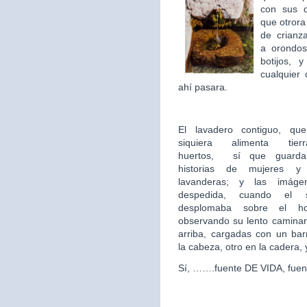
con sus 
que otror
de crian
a orondos
botijos, 
cualquier 
ahí pasara.
El lavadero contiguo, qu
siquiera alimenta tie
huertos,
sí que guarda 
historias de mujeres y
lavanderas; y las imág
despedida, cuando el 
desplomaba sobre el hor
observando su lento caminar
arriba, cargadas con un ba
la cabeza, otro en la cadera,
Sí, …….fuente DE VIDA, fuen