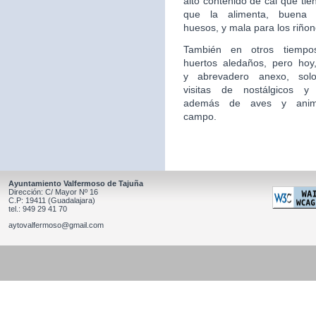
alto contenido de cal que tie
que la alimenta, buena 
huesos, y mala para los riñon
También en otros tiempo
huertos aledaños, pero hoy,
y
abrevadero anexo, sol
visitas de nostálgicos y 
además
de aves y anim
campo.
Ayuntamiento Valfermoso de Tajuña
Dirección: C/ Mayor Nº 16
C.P: 19411 (Guadalajara)
tel.: 949 29 41 70
aytovalfermoso@gmail.com