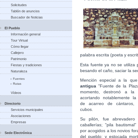
Solicitudes
Tablón de anuncios
Buscador de Noticias
El Pueblo
Información general
Tour Virtual
Cómo llegar
Callejero
palabra escrita (poeta y escri
Patrimonio
Esta fuente ya no se utiliza 
Fiestas y tradiciones
besando el caño, saciar la s
Naturaleza
Fuentes
Mención especial a la que
Rutas
antigua
"Fuente de la Plaz
momento, destronó a la Q
Vídeos
acortando notablemente la 
de acarreo de cántaros, b
Directorio
cubos.
Servicios municipales
Asociaciones
Su pilón, fue abrevadero 
Empresas
caballerías; "pila bautismal
por acogidos a los novios fo
Sede Electrónica
del pueblo; y estocada mort