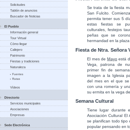
Solicitudes
Se trata de la fiesta 
Tablón de anuncios
San Fulcito. Comienz
Buscador de Noticias
permita tener sus 5 d
estas fiestas se pue
El Pueblo
culturales, festejos t
Información general
peñas que se corona
Tour Virtual
hermandad en la plaza 
Cómo llegar
Fiesta de Ntra. Señora 
Callejero
Patrimonio
El mes de
Mayo
está d
Fiestas y tradiciones
Vega, patrona de nu
Naturaleza
primer fin de seman
Fuentes
imagen a la Iglesia pa
Rutas
del mes en el que se 
con una romería y una
Vídeos
su ermita en la vega de
Directorio
Semana Cultural
Servicios municipales
Asociaciones
Tiene lugar durante
Empresas
Asociación Cultural El
se planifican todo tipo
Sede Electrónica
popular pensando en t