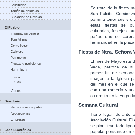
Solicitudes
Se trata de la fiesta 
Tablón de anuncios
San Fulcito. Comienz
Buscador de Noticias
permita tener sus 5 d
estas fiestas se pue
El Pueblo
culturales, festejos t
Información general
peñas que se corona
Tour Virtual
hermandad en la plaza 
Cómo llegar
Fiesta de Ntra. Señora 
Callejero
Patrimonio
El mes de
Mayo
está d
Fiestas y tradiciones
Vega, patrona de nu
Naturaleza
primer fin de seman
Fuentes
imagen a la Iglesia pa
Rutas
del mes en el que se 
con una romería y una
Vídeos
su ermita en la vega de
Directorio
Semana Cultural
Servicios municipales
Asociaciones
Tiene lugar durante
Empresas
Asociación Cultural El
se planifican todo tipo
Sede Electrónica
popular pensando en t