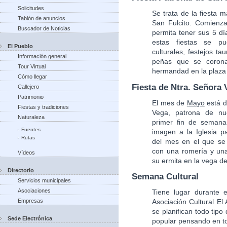
Solicitudes
Se trata de la fiesta 
Tablón de anuncios
San Fulcito. Comienz
Buscador de Noticias
permita tener sus 5 d
estas fiestas se pue
El Pueblo
culturales, festejos t
Información general
peñas que se corona
Tour Virtual
hermandad en la plaza 
Cómo llegar
Fiesta de Ntra. Señora 
Callejero
Patrimonio
El mes de
Mayo
está d
Fiestas y tradiciones
Vega, patrona de nu
Naturaleza
primer fin de seman
Fuentes
imagen a la Iglesia pa
Rutas
del mes en el que se 
con una romería y una
Vídeos
su ermita en la vega de
Directorio
Semana Cultural
Servicios municipales
Asociaciones
Tiene lugar durante
Empresas
Asociación Cultural El
se planifican todo tipo
Sede Electrónica
popular pensando en t