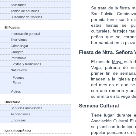
Solicitudes
Se trata de la fiesta 
Tablón de anuncios
San Fulcito. Comienz
Buscador de Noticias
permita tener sus 5 d
estas fiestas se pue
El Pueblo
culturales, festejos t
Información general
peñas que se corona
Tour Virtual
hermandad en la plaza 
Cómo llegar
Fiesta de Ntra. Señora 
Callejero
Patrimonio
El mes de
Mayo
está d
Fiestas y tradiciones
Vega, patrona de nu
Naturaleza
primer fin de seman
Fuentes
imagen a la Iglesia pa
Rutas
del mes en el que se 
con una romería y una
Vídeos
su ermita en la vega de
Directorio
Semana Cultural
Servicios municipales
Asociaciones
Tiene lugar durante
Empresas
Asociación Cultural El
se planifican todo tipo
Sede Electrónica
popular pensando en t