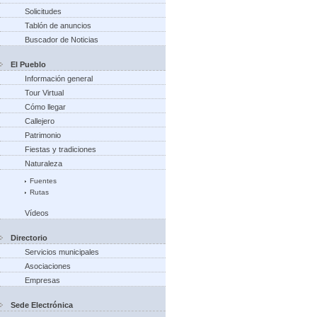
Solicitudes
Tablón de anuncios
Buscador de Noticias
El Pueblo
Información general
Tour Virtual
Cómo llegar
Callejero
Patrimonio
Fiestas y tradiciones
Naturaleza
Fuentes
Rutas
Vídeos
Directorio
Servicios municipales
Asociaciones
Empresas
Sede Electrónica