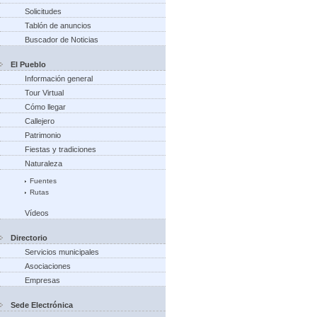
Solicitudes
Tablón de anuncios
Buscador de Noticias
El Pueblo
Información general
Tour Virtual
Cómo llegar
Callejero
Patrimonio
Fiestas y tradiciones
Naturaleza
Fuentes
Rutas
Vídeos
Directorio
Servicios municipales
Asociaciones
Empresas
Sede Electrónica