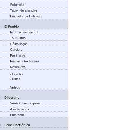
Solicitudes
Tablón de anuncios
Buscador de Noticias
El Pueblo
Información general
Tour Virtual
Cómo llegar
Callejero
Patrimonio
Fiestas y tradiciones
Naturaleza
Fuentes
Rutas
Vídeos
Directorio
Servicios municipales
Asociaciones
Empresas
Sede Electrónica