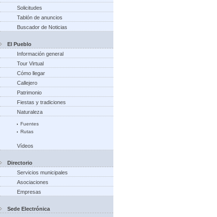
Solicitudes
Tablón de anuncios
Buscador de Noticias
El Pueblo
Información general
Tour Virtual
Cómo llegar
Callejero
Patrimonio
Fiestas y tradiciones
Naturaleza
Fuentes
Rutas
Vídeos
Directorio
Servicios municipales
Asociaciones
Empresas
Sede Electrónica