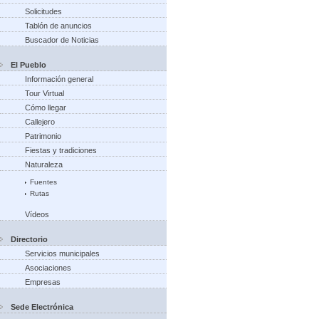
Solicitudes
Tablón de anuncios
Buscador de Noticias
El Pueblo
Información general
Tour Virtual
Cómo llegar
Callejero
Patrimonio
Fiestas y tradiciones
Naturaleza
Fuentes
Rutas
Vídeos
Directorio
Servicios municipales
Asociaciones
Empresas
Sede Electrónica