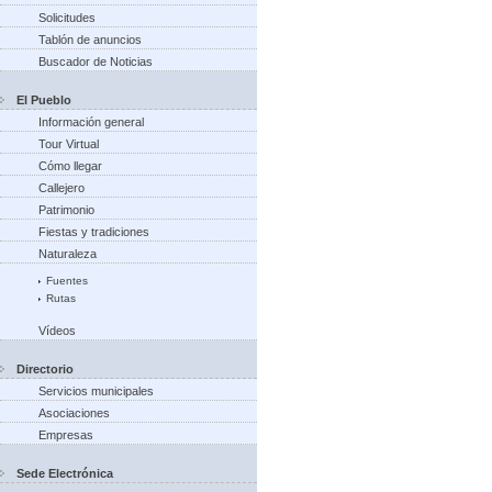
Solicitudes
Tablón de anuncios
Buscador de Noticias
El Pueblo
Información general
Tour Virtual
Cómo llegar
Callejero
Patrimonio
Fiestas y tradiciones
Naturaleza
Fuentes
Rutas
Vídeos
Directorio
Servicios municipales
Asociaciones
Empresas
Sede Electrónica