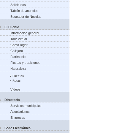
Solicitudes
Tablón de anuncios
Buscador de Noticias
El Pueblo
Información general
Tour Virtual
Cómo llegar
Callejero
Patrimonio
Fiestas y tradiciones
Naturaleza
Fuentes
Rutas
Vídeos
Directorio
Servicios municipales
Asociaciones
Empresas
Sede Electrónica