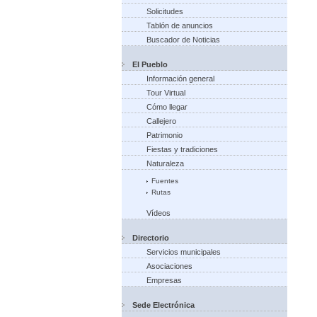
Solicitudes
Tablón de anuncios
Buscador de Noticias
El Pueblo
Información general
Tour Virtual
Cómo llegar
Callejero
Patrimonio
Fiestas y tradiciones
Naturaleza
Fuentes
Rutas
Vídeos
Directorio
Servicios municipales
Asociaciones
Empresas
Sede Electrónica