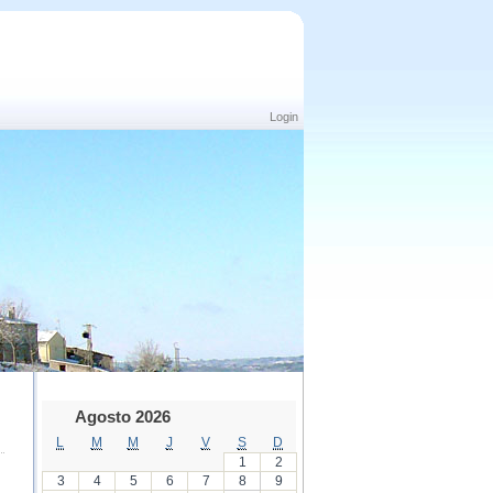
Login
Agosto 2026
L
M
M
J
V
S
D
1
2
3
4
5
6
7
8
9