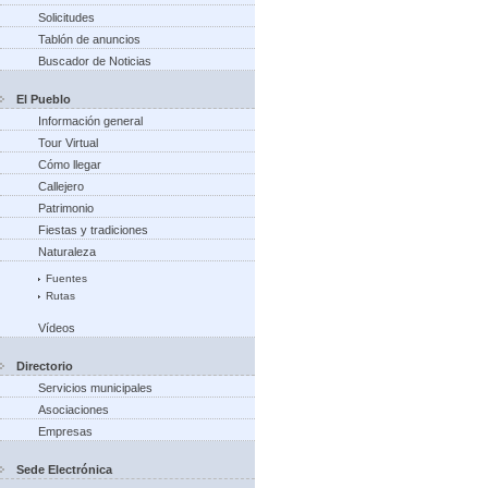
Solicitudes
Tablón de anuncios
Buscador de Noticias
El Pueblo
Información general
Tour Virtual
Cómo llegar
Callejero
Patrimonio
Fiestas y tradiciones
Naturaleza
Fuentes
Rutas
Vídeos
Directorio
Servicios municipales
Asociaciones
Empresas
Sede Electrónica