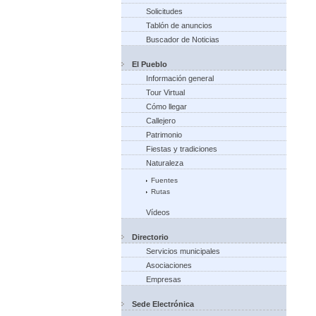
Solicitudes
Tablón de anuncios
Buscador de Noticias
El Pueblo
Información general
Tour Virtual
Cómo llegar
Callejero
Patrimonio
Fiestas y tradiciones
Naturaleza
Fuentes
Rutas
Vídeos
Directorio
Servicios municipales
Asociaciones
Empresas
Sede Electrónica