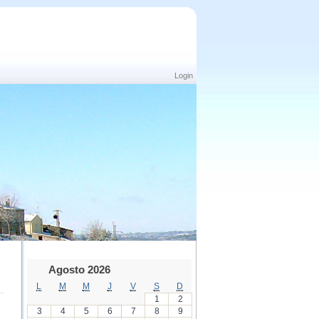
Login
Agosto 2026
L
M
M
J
V
S
D
1
2
3
4
5
6
7
8
9