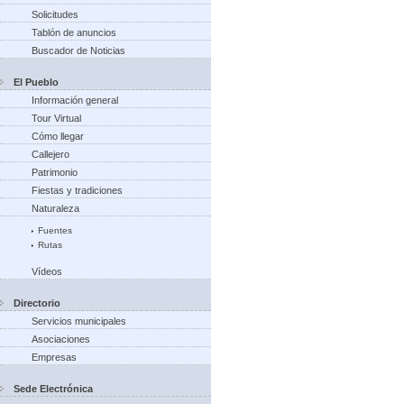
Solicitudes
Tablón de anuncios
Buscador de Noticias
El Pueblo
Información general
Tour Virtual
Cómo llegar
Callejero
Patrimonio
Fiestas y tradiciones
Naturaleza
Fuentes
Rutas
Vídeos
Directorio
Servicios municipales
Asociaciones
Empresas
Sede Electrónica