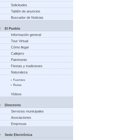
Solicitudes
Tablón de anuncios
Buscador de Noticias
El Pueblo
Información general
Tour Virtual
Cómo llegar
Callejero
Patrimonio
Fiestas y tradiciones
Naturaleza
Fuentes
Rutas
Vídeos
Directorio
Servicios municipales
Asociaciones
Empresas
Sede Electrónica