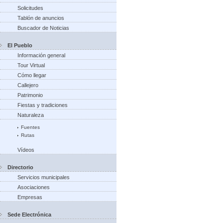
Solicitudes
Tablón de anuncios
Buscador de Noticias
El Pueblo
Información general
Tour Virtual
Cómo llegar
Callejero
Patrimonio
Fiestas y tradiciones
Naturaleza
Fuentes
Rutas
Vídeos
Directorio
Servicios municipales
Asociaciones
Empresas
Sede Electrónica