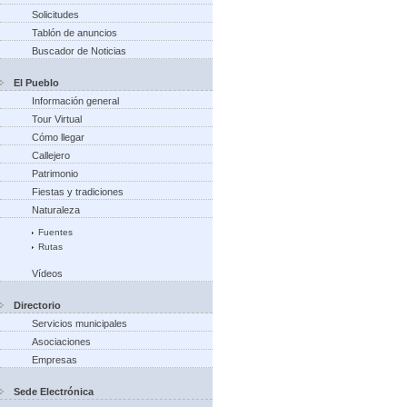
Solicitudes
Tablón de anuncios
Buscador de Noticias
El Pueblo
Información general
Tour Virtual
Cómo llegar
Callejero
Patrimonio
Fiestas y tradiciones
Naturaleza
Fuentes
Rutas
Vídeos
Directorio
Servicios municipales
Asociaciones
Empresas
Sede Electrónica