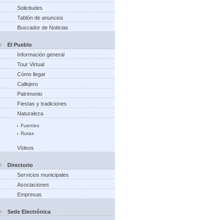
Solicitudes
Tablón de anuncios
Buscador de Noticias
El Pueblo
Información general
Tour Virtual
Cómo llegar
Callejero
Patrimonio
Fiestas y tradiciones
Naturaleza
Fuentes
Rutas
Vídeos
Directorio
Servicios municipales
Asociaciones
Empresas
Sede Electrónica