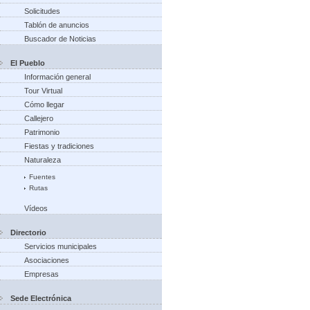
Solicitudes
Tablón de anuncios
Buscador de Noticias
El Pueblo
Información general
Tour Virtual
Cómo llegar
Callejero
Patrimonio
Fiestas y tradiciones
Naturaleza
Fuentes
Rutas
Vídeos
Directorio
Servicios municipales
Asociaciones
Empresas
Sede Electrónica