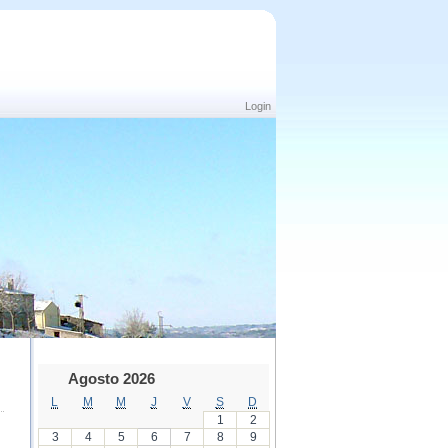
Login
Agosto 2026
L
M
M
J
V
S
D
1
2
3
4
5
6
7
8
9