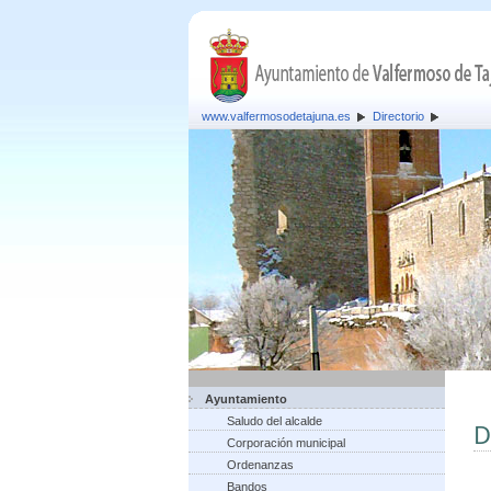
www.valfermosodetajuna.es
Directorio
Ayuntamiento
Saludo del alcalde
D
Corporación municipal
Ordenanzas
Bandos