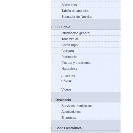
Solicitudes
Tablón de anuncios
Buscador de Noticias
El Pueblo
Información general
Tour Virtual
Cómo llegar
Callejero
Patrimonio
Fiestas y tradiciones
Naturaleza
Fuentes
Rutas
Vídeos
Directorio
Servicios municipales
Asociaciones
Empresas
Sede Electrónica