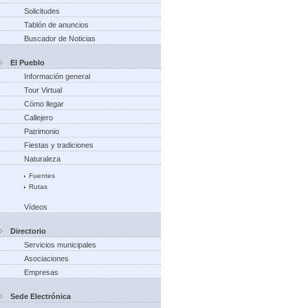
Solicitudes
Tablón de anuncios
Buscador de Noticias
El Pueblo
Información general
Tour Virtual
Cómo llegar
Callejero
Patrimonio
Fiestas y tradiciones
Naturaleza
Fuentes
Rutas
Vídeos
Directorio
Servicios municipales
Asociaciones
Empresas
Sede Electrónica