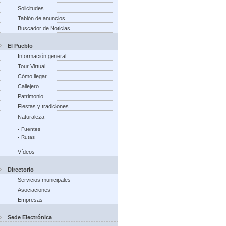
Solicitudes
Tablón de anuncios
Buscador de Noticias
El Pueblo
Información general
Tour Virtual
Cómo llegar
Callejero
Patrimonio
Fiestas y tradiciones
Naturaleza
Fuentes
Rutas
Vídeos
Directorio
Servicios municipales
Asociaciones
Empresas
Sede Electrónica