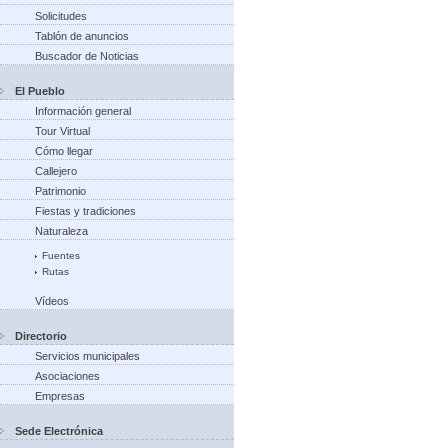
Solicitudes
Tablón de anuncios
Buscador de Noticias
El Pueblo
Información general
Tour Virtual
Cómo llegar
Callejero
Patrimonio
Fiestas y tradiciones
Naturaleza
Fuentes
Rutas
Vídeos
Directorio
Servicios municipales
Asociaciones
Empresas
Sede Electrónica