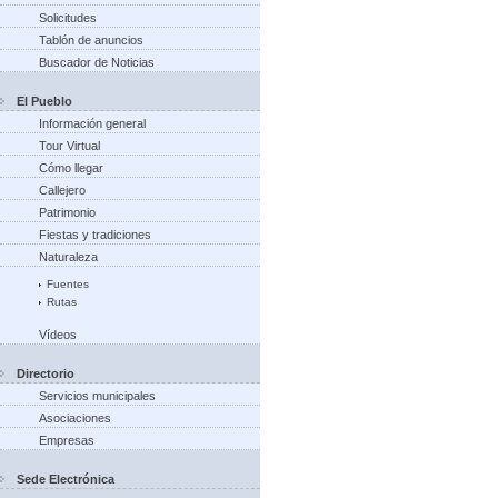
Solicitudes
Tablón de anuncios
Buscador de Noticias
El Pueblo
Información general
Tour Virtual
Cómo llegar
Callejero
Patrimonio
Fiestas y tradiciones
Naturaleza
Fuentes
Rutas
Vídeos
Directorio
Servicios municipales
Asociaciones
Empresas
Sede Electrónica