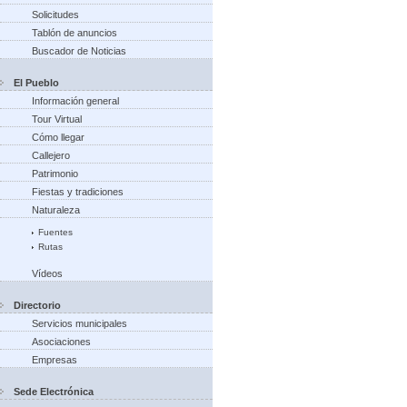
Solicitudes
Tablón de anuncios
Buscador de Noticias
El Pueblo
Información general
Tour Virtual
Cómo llegar
Callejero
Patrimonio
Fiestas y tradiciones
Naturaleza
Fuentes
Rutas
Vídeos
Directorio
Servicios municipales
Asociaciones
Empresas
Sede Electrónica