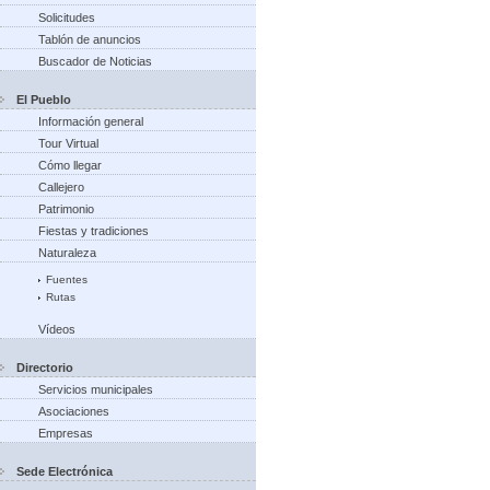
Solicitudes
Tablón de anuncios
Buscador de Noticias
El Pueblo
Información general
Tour Virtual
Cómo llegar
Callejero
Patrimonio
Fiestas y tradiciones
Naturaleza
Fuentes
Rutas
Vídeos
Directorio
Servicios municipales
Asociaciones
Empresas
Sede Electrónica