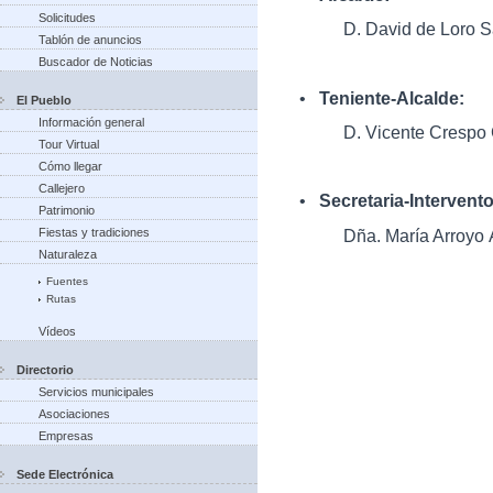
Solicitudes
D. David de Loro S
Tablón de anuncios
Buscador de Noticias
•
Teniente-Alcalde:
El Pueblo
Información general
D. Vicente Crespo
Tour Virtual
Cómo llegar
Callejero
•
Secretaria-Intervent
Patrimonio
Dña. María Arroyo 
Fiestas y tradiciones
Naturaleza
Fuentes
Rutas
Vídeos
Directorio
Servicios municipales
Asociaciones
Empresas
Sede Electrónica