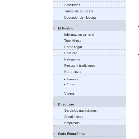
Solicitudes
Tablón de anuncios
Buscador de Noticias
El Pueblo
Información general
Tour Virtual
Cómo llegar
Callejero
Patrimonio
Fiestas y tradiciones
Naturaleza
Fuentes
Rutas
Vídeos
Directorio
Servicios municipales
Asociaciones
Empresas
Sede Electrónica