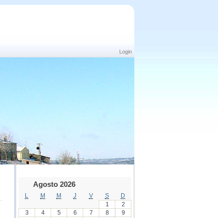
Login
Agosto 2026
L
M
M
J
V
S
D
1
2
3
4
5
6
7
8
9