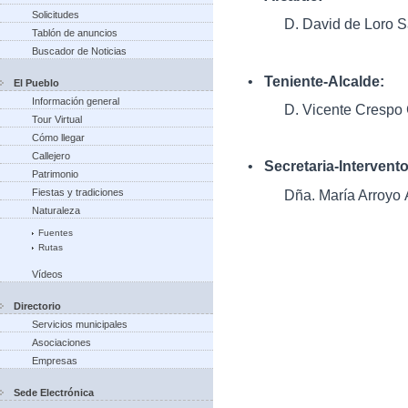
Solicitudes
D. David de Loro S
Tablón de anuncios
Buscador de Noticias
•
Teniente-Alcalde:
El Pueblo
Información general
D. Vicente Crespo
Tour Virtual
Cómo llegar
Callejero
•
Secretaria-Intervent
Patrimonio
Dña. María Arroyo 
Fiestas y tradiciones
Naturaleza
Fuentes
Rutas
Vídeos
Directorio
Servicios municipales
Asociaciones
Empresas
Sede Electrónica