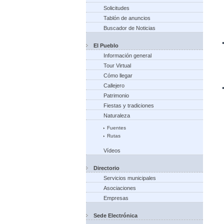
Solicitudes
Tablón de anuncios
Buscador de Noticias
El Pueblo
Información general
Tour Virtual
Cómo llegar
Callejero
Patrimonio
Fiestas y tradiciones
Naturaleza
Fuentes
Rutas
Vídeos
Directorio
Servicios municipales
Asociaciones
Empresas
Sede Electrónica