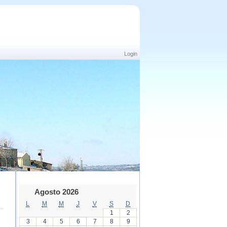
Login
Agosto 2026
L
M
M
J
V
S
D
1
2
3
4
5
6
7
8
9