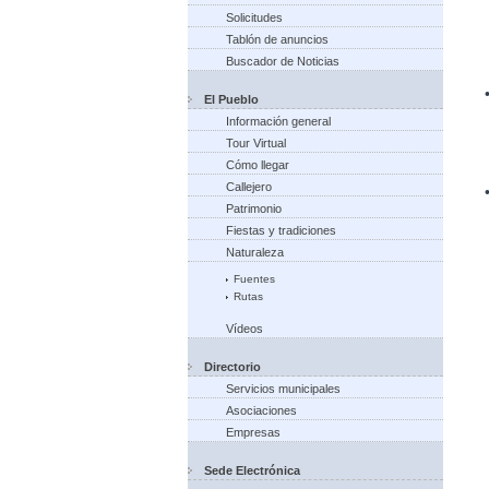
Solicitudes
Tablón de anuncios
Buscador de Noticias
El Pueblo
Información general
Tour Virtual
Cómo llegar
Callejero
Patrimonio
Fiestas y tradiciones
Naturaleza
Fuentes
Rutas
Vídeos
Directorio
Servicios municipales
Asociaciones
Empresas
Sede Electrónica