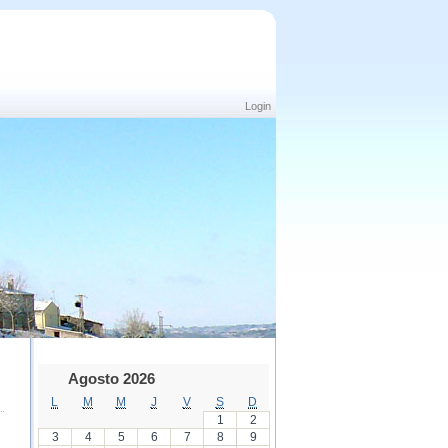
Login
Agosto 2026
L
M
M
J
V
S
D
1
2
3
4
5
6
7
8
9