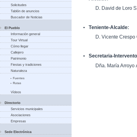
Solicitudes
D. David de Loro S
Tablón de anuncios
Buscador de Noticias
•
Teniente-Alcalde:
El Pueblo
Información general
D. Vicente Crespo
Tour Virtual
Cómo llegar
Callejero
•
Secretaria-Intervent
Patrimonio
Dña. María Arroyo 
Fiestas y tradiciones
Naturaleza
Fuentes
Rutas
Vídeos
Directorio
Servicios municipales
Asociaciones
Empresas
Sede Electrónica