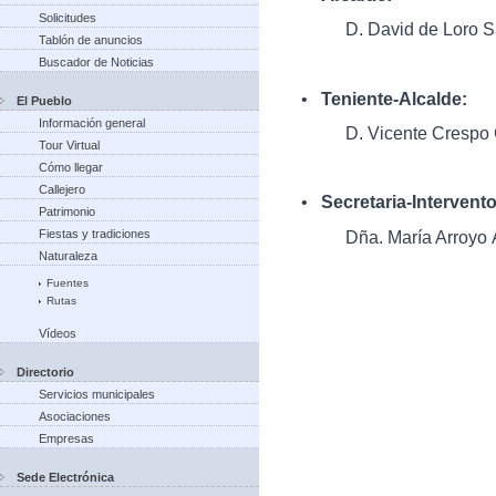
Solicitudes
D. David de Loro S
Tablón de anuncios
Buscador de Noticias
•
Teniente-Alcalde:
El Pueblo
Información general
D. Vicente Crespo
Tour Virtual
Cómo llegar
Callejero
•
Secretaria-Intervent
Patrimonio
Dña. María Arroyo 
Fiestas y tradiciones
Naturaleza
Fuentes
Rutas
Vídeos
Directorio
Servicios municipales
Asociaciones
Empresas
Sede Electrónica