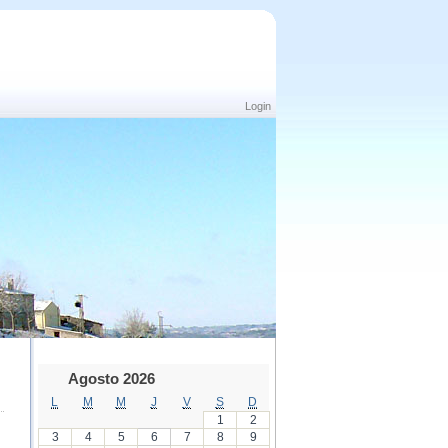
Login
Agosto 2026
L
M
M
J
V
S
D
1
2
3
4
5
6
7
8
9