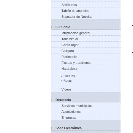
Solicitudes
Tablón de anuncios
Buscador de Noticias
El Pueblo
Información general
Tour Virtual
Cómo llegar
Callejero
Patrimonio
Fiestas y tradiciones
Naturaleza
Fuentes
Rutas
Vídeos
Directorio
Servicios municipales
Asociaciones
Empresas
Sede Electrónica