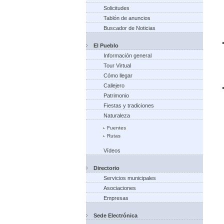
Solicitudes
Tablón de anuncios
Buscador de Noticias
El Pueblo
Información general
Tour Virtual
Cómo llegar
Callejero
Patrimonio
Fiestas y tradiciones
Naturaleza
Fuentes
Rutas
Vídeos
Directorio
Servicios municipales
Asociaciones
Empresas
Sede Electrónica