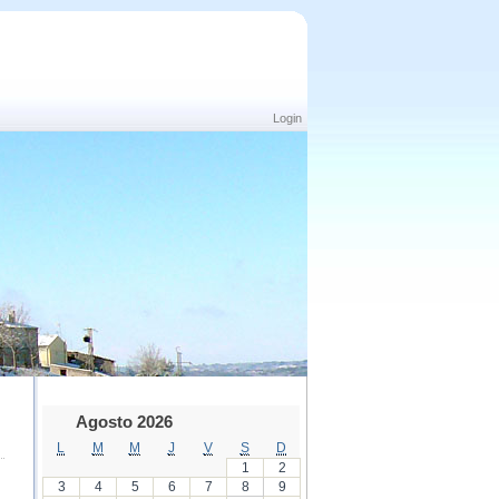
Login
Agosto 2026
L
M
M
J
V
S
D
1
2
3
4
5
6
7
8
9