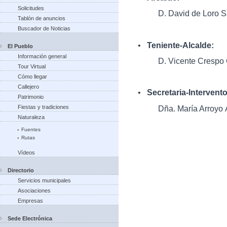
Solicitudes
D. David de Loro S
Tablón de anuncios
Buscador de Noticias
•
Teniente-Alcalde:
El Pueblo
Información general
D. Vicente Crespo
Tour Virtual
Cómo llegar
Callejero
•
Secretaria-Intervent
Patrimonio
Dña. María Arroyo 
Fiestas y tradiciones
Naturaleza
Fuentes
Rutas
Vídeos
Directorio
Servicios municipales
Asociaciones
Empresas
Sede Electrónica